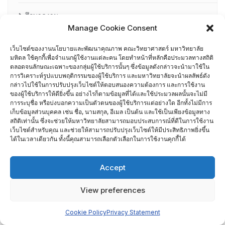
ศึกษาดูงาน
Manage Cookie Consent
อื่น ๆ
เว็บไซต์ของงานนโยบายและพัฒนาคุณภาพ คณะวิทยาศาสตร์ มหาวิทยาลัย
กรรมการบริหารความเสี่ยง
มหิดล ใช้คุกกี้เพื่อจำแนกผู้ใช้งานแต่ละคน โดยทำหน้าที่หลักคือประมวลทางสถิติ
ตลอดจนลักษณะเฉพาะของกลุ่มผู้ใช้บริการนั้นๆ ซึ่งข้อมูลดังกล่าวจะนำมาใช้ใน
การวิเคราะห์รูปแบบพฤติกรรมของผู้ใช้บริการ และมหาวิทยาลัยจะนำผลลัพธ์ดัง
การอบรมพัฒนาหัวหน้าภาควิชา (HDP)
กล่าวไปใช้ในการปรับปรุงเว็บไซต์ให้ตอบสนองความต้องการ และการใช้งาน
ของผู้ใช้บริการให้ดียิ่งขึ้น อย่างไรก็ตามข้อมูลที่ได้และใช้ประมวลผลนั้นจะไม่มี
การระบุชื่อ หรือบ่งบอกความเป็นตัวตนของผู้ใช้บริการแต่อย่างใด อีกทั้งไม่มีการ
คณะกรรมการรับเรื่องร้องเรียน
เก็บข้อมูลส่วนบุคคล เช่น ชื่อ, นามสกุล, อีเมล เป็นต้น และใช้เป็นเพียงข้อมูลทาง
สถิติเท่านั้น ซึ่งจะช่วยให้มหาวิทยาลัยสามารถมอบประสบการณ์ที่ดีในการใช้งาน
คณะผู้บริหารคณะวิทยาศาสตร์ ที่ผ่านการอบรมด้านพัฒนา
เว็บไซต์สำหรับคุณ และช่วยให้สามารถปรับปรุงเว็บไซต์ให้มีประสิทธิภาพยิ่งขึ้น
ได้ในเวลาเดียวกัน ทั้งนี้คุณสามารถเลือกตัวเลือกในการใช้งานคุกกี้ได้
คุณภาพ
Accept
คณะผู้บริหารคณะวิทยาศาสตร์ ปี 2558- 2562
View preferences
ผู้ตรวจประเมิน MUQD
Cookie Policy
Privacy Statement
ผู้บริหาร