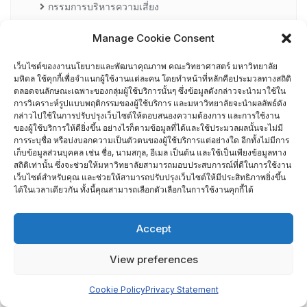
กรรมการบริหารความเสี่ยง
Manage Cookie Consent
การอบรมพัฒนาหัวหน้าภาควิชา (HDP)
เว็บไซต์ของงานนโยบายและพัฒนาคุณภาพ คณะวิทยาศาสตร์ มหาวิทยาลัย
คณะกรรมการรับเรื่องร้องเรียน
มหิดล ใช้คุกกี้เพื่อจำแนกผู้ใช้งานแต่ละคน โดยทำหน้าที่หลักคือประมวลทางสถิติ
ตลอดจนลักษณะเฉพาะของกลุ่มผู้ใช้บริการนั้นๆ ซึ่งข้อมูลดังกล่าวจะนำมาใช้ใน
การวิเคราะห์รูปแบบพฤติกรรมของผู้ใช้บริการ และมหาวิทยาลัยจะนำผลลัพธ์ดัง
คณะผู้บริหารคณะวิทยาศาสตร์ ที่ผ่านการอบรมด้านพัฒนา
กล่าวไปใช้ในการปรับปรุงเว็บไซต์ให้ตอบสนองความต้องการ และการใช้งาน
คุณภาพ
ของผู้ใช้บริการให้ดียิ่งขึ้น อย่างไรก็ตามข้อมูลที่ได้และใช้ประมวลผลนั้นจะไม่มี
การระบุชื่อ หรือบ่งบอกความเป็นตัวตนของผู้ใช้บริการแต่อย่างใด อีกทั้งไม่มีการ
เก็บข้อมูลส่วนบุคคล เช่น ชื่อ, นามสกุล, อีเมล เป็นต้น และใช้เป็นเพียงข้อมูลทาง
คณะผู้บริหารคณะวิทยาศาสตร์ ปี 2558- 2562
สถิติเท่านั้น ซึ่งจะช่วยให้มหาวิทยาลัยสามารถมอบประสบการณ์ที่ดีในการใช้งาน
เว็บไซต์สำหรับคุณ และช่วยให้สามารถปรับปรุงเว็บไซต์ให้มีประสิทธิภาพยิ่งขึ้น
ได้ในเวลาเดียวกัน ทั้งนี้คุณสามารถเลือกตัวเลือกในการใช้งานคุกกี้ได้
ผู้ตรวจประเมิน MUQD
Accept
ผู้บริหาร
View preferences
ปฏิทินกิจกรรม
Cookie Policy
Privacy Statement
ประกันคุณภาพภายนอก