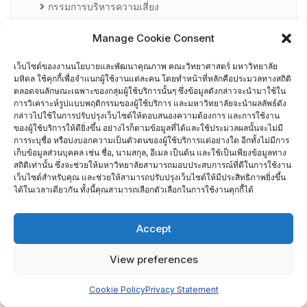
กรรมการบริหารความเสี่ยง
Manage Cookie Consent
การอบรมพัฒนาหัวหน้าภาควิชา (HDP)
เว็บไซต์ของงานนโยบายและพัฒนาคุณภาพ คณะวิทยาศาสตร์ มหาวิทยาลัย
คณะกรรมการรับเรื่องร้องเรียน
มหิดล ใช้คุกกี้เพื่อจำแนกผู้ใช้งานแต่ละคน โดยทำหน้าที่หลักคือประมวลทางสถิติ
ตลอดจนลักษณะเฉพาะของกลุ่มผู้ใช้บริการนั้นๆ ซึ่งข้อมูลดังกล่าวจะนำมาใช้ใน
การวิเคราะห์รูปแบบพฤติกรรมของผู้ใช้บริการ และมหาวิทยาลัยจะนำผลลัพธ์ดัง
คณะผู้บริหารคณะวิทยาศาสตร์ ที่ผ่านการอบรมด้านพัฒนา
กล่าวไปใช้ในการปรับปรุงเว็บไซต์ให้ตอบสนองความต้องการ และการใช้งาน
คุณภาพ
ของผู้ใช้บริการให้ดียิ่งขึ้น อย่างไรก็ตามข้อมูลที่ได้และใช้ประมวลผลนั้นจะไม่มี
การระบุชื่อ หรือบ่งบอกความเป็นตัวตนของผู้ใช้บริการแต่อย่างใด อีกทั้งไม่มีการ
เก็บข้อมูลส่วนบุคคล เช่น ชื่อ, นามสกุล, อีเมล เป็นต้น และใช้เป็นเพียงข้อมูลทาง
คณะผู้บริหารคณะวิทยาศาสตร์ ปี 2558- 2562
สถิติเท่านั้น ซึ่งจะช่วยให้มหาวิทยาลัยสามารถมอบประสบการณ์ที่ดีในการใช้งาน
เว็บไซต์สำหรับคุณ และช่วยให้สามารถปรับปรุงเว็บไซต์ให้มีประสิทธิภาพยิ่งขึ้น
ได้ในเวลาเดียวกัน ทั้งนี้คุณสามารถเลือกตัวเลือกในการใช้งานคุกกี้ได้
ผู้ตรวจประเมิน MUQD
Accept
ผู้บริหาร
View preferences
ปฏิทินกิจกรรม
Cookie Policy
Privacy Statement
ประกันคุณภาพภายนอก