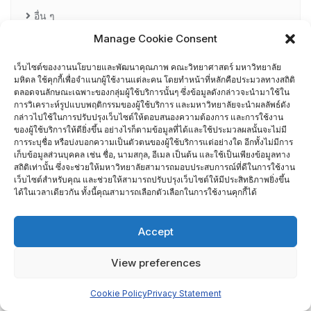
อื่น ๆ
กรรมการบริหารความเสี่ยง
Manage Cookie Consent
เว็บไซต์ของงานนโยบายและพัฒนาคุณภาพ คณะวิทยาศาสตร์ มหาวิทยาลัย
การอบรมพัฒนาหัวหน้าภาควิชา (HDP)
มหิดล ใช้คุกกี้เพื่อจำแนกผู้ใช้งานแต่ละคน โดยทำหน้าที่หลักคือประมวลทางสถิติ
ตลอดจนลักษณะเฉพาะของกลุ่มผู้ใช้บริการนั้นๆ ซึ่งข้อมูลดังกล่าวจะนำมาใช้ใน
คณะกรรมการรับเรื่องร้องเรียน
การวิเคราะห์รูปแบบพฤติกรรมของผู้ใช้บริการ และมหาวิทยาลัยจะนำผลลัพธ์ดัง
กล่าวไปใช้ในการปรับปรุงเว็บไซต์ให้ตอบสนองความต้องการ และการใช้งาน
ของผู้ใช้บริการให้ดียิ่งขึ้น อย่างไรก็ตามข้อมูลที่ได้และใช้ประมวลผลนั้นจะไม่มี
คณะผู้บริหารคณะวิทยาศาสตร์ ที่ผ่านการอบรมด้านพัฒนา
การระบุชื่อ หรือบ่งบอกความเป็นตัวตนของผู้ใช้บริการแต่อย่างใด อีกทั้งไม่มีการ
เก็บข้อมูลส่วนบุคคล เช่น ชื่อ, นามสกุล, อีเมล เป็นต้น และใช้เป็นเพียงข้อมูลทาง
คุณภาพ
สถิติเท่านั้น ซึ่งจะช่วยให้มหาวิทยาลัยสามารถมอบประสบการณ์ที่ดีในการใช้งาน
เว็บไซต์สำหรับคุณ และช่วยให้สามารถปรับปรุงเว็บไซต์ให้มีประสิทธิภาพยิ่งขึ้น
ได้ในเวลาเดียวกัน ทั้งนี้คุณสามารถเลือกตัวเลือกในการใช้งานคุกกี้ได้
คณะผู้บริหารคณะวิทยาศาสตร์ ปี 2558- 2562
ผู้ตรวจประเมิน MUQD
Accept
ผู้บริหาร
View preferences
Cookie Policy
Privacy Statement
ปฏิทินกิจกรรม