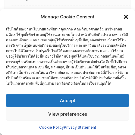
อื่น ๆ
Manage Cookie Consent
กรรมการบริหารความเสี่ยง
เว็บไซต์ของงานนโยบายและพัฒนาคุณภาพ คณะวิทยาศาสตร์ มหาวิทยาลัย
มหิดล ใช้คุกกี้เพื่อจำแนกผู้ใช้งานแต่ละคน โดยทำหน้าที่หลักคือประมวลทางสถิติ
การอบรมพัฒนาหัวหน้าภาควิชา (HDP)
ตลอดจนลักษณะเฉพาะของกลุ่มผู้ใช้บริการนั้นๆ ซึ่งข้อมูลดังกล่าวจะนำมาใช้ใน
การวิเคราะห์รูปแบบพฤติกรรมของผู้ใช้บริการ และมหาวิทยาลัยจะนำผลลัพธ์ดัง
กล่าวไปใช้ในการปรับปรุงเว็บไซต์ให้ตอบสนองความต้องการ และการใช้งาน
คณะกรรมการรับเรื่องร้องเรียน
ของผู้ใช้บริการให้ดียิ่งขึ้น อย่างไรก็ตามข้อมูลที่ได้และใช้ประมวลผลนั้นจะไม่มี
การระบุชื่อ หรือบ่งบอกความเป็นตัวตนของผู้ใช้บริการแต่อย่างใด อีกทั้งไม่มีการ
คณะผู้บริหารคณะวิทยาศาสตร์ ที่ผ่านการอบรมด้านพัฒนา
เก็บข้อมูลส่วนบุคคล เช่น ชื่อ, นามสกุล, อีเมล เป็นต้น และใช้เป็นเพียงข้อมูลทาง
สถิติเท่านั้น ซึ่งจะช่วยให้มหาวิทยาลัยสามารถมอบประสบการณ์ที่ดีในการใช้งาน
คุณภาพ
เว็บไซต์สำหรับคุณ และช่วยให้สามารถปรับปรุงเว็บไซต์ให้มีประสิทธิภาพยิ่งขึ้น
ได้ในเวลาเดียวกัน ทั้งนี้คุณสามารถเลือกตัวเลือกในการใช้งานคุกกี้ได้
คณะผู้บริหารคณะวิทยาศาสตร์ ปี 2558- 2562
Accept
ผู้ตรวจประเมิน MUQD
View preferences
ผู้บริหาร
Cookie Policy
Privacy Statement
ปฏิทินกิจกรรม