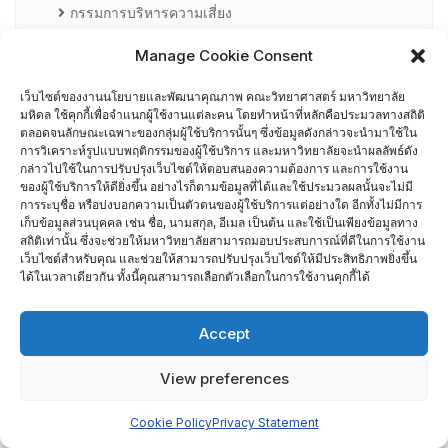
กรรมการบริหารความเสี่ยง
Manage Cookie Consent
การอบรมพัฒนาหัวหน้าภาควิชา (HDP)
เว็บไซต์ของงานนโยบายและพัฒนาคุณภาพ คณะวิทยาศาสตร์ มหาวิทยาลัย
คณะกรรมการรับเรื่องร้องเรียน
มหิดล ใช้คุกกี้เพื่อจำแนกผู้ใช้งานแต่ละคน โดยทำหน้าที่หลักคือประมวลทางสถิติ
ตลอดจนลักษณะเฉพาะของกลุ่มผู้ใช้บริการนั้นๆ ซึ่งข้อมูลดังกล่าวจะนำมาใช้ใน
การวิเคราะห์รูปแบบพฤติกรรมของผู้ใช้บริการ และมหาวิทยาลัยจะนำผลลัพธ์ดัง
คณะผู้บริหารคณะวิทยาศาสตร์ ที่ผ่านการอบรมด้านพัฒนา
กล่าวไปใช้ในการปรับปรุงเว็บไซต์ให้ตอบสนองความต้องการ และการใช้งาน
ของผู้ใช้บริการให้ดียิ่งขึ้น อย่างไรก็ตามข้อมูลที่ได้และใช้ประมวลผลนั้นจะไม่มี
คุณภาพ
การระบุชื่อ หรือบ่งบอกความเป็นตัวตนของผู้ใช้บริการแต่อย่างใด อีกทั้งไม่มีการ
เก็บข้อมูลส่วนบุคคล เช่น ชื่อ, นามสกุล, อีเมล เป็นต้น และใช้เป็นเพียงข้อมูลทาง
คณะผู้บริหารคณะวิทยาศาสตร์ ปี 2558- 2562
สถิติเท่านั้น ซึ่งจะช่วยให้มหาวิทยาลัยสามารถมอบประสบการณ์ที่ดีในการใช้งาน
เว็บไซต์สำหรับคุณ และช่วยให้สามารถปรับปรุงเว็บไซต์ให้มีประสิทธิภาพยิ่งขึ้น
ได้ในเวลาเดียวกัน ทั้งนี้คุณสามารถเลือกตัวเลือกในการใช้งานคุกกี้ได้
ผู้ตรวจประเมิน MUQD
Accept
ผู้บริหาร
View preferences
ปฏิทินกิจกรรม
Cookie Policy
Privacy Statement
ประกันคุณภาพภายนอก