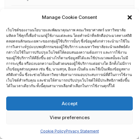
อื่น ๆ
Manage Cookie Consent
กรรมการบริหารความเสี่ยง
เว็บไซต์ของงานนโยบายและพัฒนาคุณภาพ คณะวิทยาศาสตร์ มหาวิทยาลัย
มหิดล ใช้คุกกี้เพื่อจำแนกผู้ใช้งานแต่ละคน โดยทำหน้าที่หลักคือประมวลทางสถิติ
การอบรมพัฒนาหัวหน้าภาควิชา (HDP)
ตลอดจนลักษณะเฉพาะของกลุ่มผู้ใช้บริการนั้นๆ ซึ่งข้อมูลดังกล่าวจะนำมาใช้ใน
การวิเคราะห์รูปแบบพฤติกรรมของผู้ใช้บริการ และมหาวิทยาลัยจะนำผลลัพธ์ดัง
กล่าวไปใช้ในการปรับปรุงเว็บไซต์ให้ตอบสนองความต้องการ และการใช้งาน
คณะกรรมการรับเรื่องร้องเรียน
ของผู้ใช้บริการให้ดียิ่งขึ้น อย่างไรก็ตามข้อมูลที่ได้และใช้ประมวลผลนั้นจะไม่มี
การระบุชื่อ หรือบ่งบอกความเป็นตัวตนของผู้ใช้บริการแต่อย่างใด อีกทั้งไม่มีการ
คณะผู้บริหารคณะวิทยาศาสตร์ ที่ผ่านการอบรมด้านพัฒนา
เก็บข้อมูลส่วนบุคคล เช่น ชื่อ, นามสกุล, อีเมล เป็นต้น และใช้เป็นเพียงข้อมูลทาง
สถิติเท่านั้น ซึ่งจะช่วยให้มหาวิทยาลัยสามารถมอบประสบการณ์ที่ดีในการใช้งาน
คุณภาพ
เว็บไซต์สำหรับคุณ และช่วยให้สามารถปรับปรุงเว็บไซต์ให้มีประสิทธิภาพยิ่งขึ้น
ได้ในเวลาเดียวกัน ทั้งนี้คุณสามารถเลือกตัวเลือกในการใช้งานคุกกี้ได้
คณะผู้บริหารคณะวิทยาศาสตร์ ปี 2558- 2562
Accept
ผู้ตรวจประเมิน MUQD
View preferences
ผู้บริหาร
Cookie Policy
Privacy Statement
ปฏิทินกิจกรรม