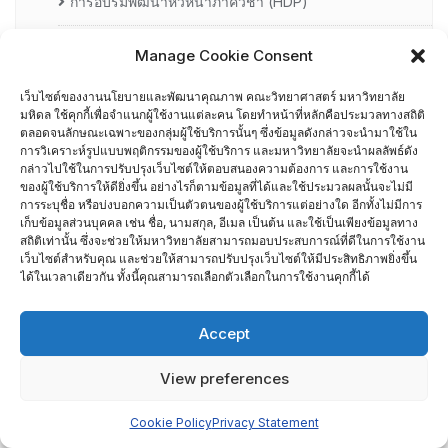
การอบรมพัฒนาหัวหน้าภาควิชา (HDP)
คณะกรรมการรับเรื่องร้องเรียน
Manage Cookie Consent
เว็บไซต์ของงานนโยบายและพัฒนาคุณภาพ คณะวิทยาศาสตร์ มหาวิทยาลัย
คณะผู้บริหารคณะวิทยาศาสตร์ ที่ผ่านการอบรมด้านพัฒนา
มหิดล ใช้คุกกี้เพื่อจำแนกผู้ใช้งานแต่ละคน โดยทำหน้าที่หลักคือประมวลทางสถิติ
คุณภาพ
ตลอดจนลักษณะเฉพาะของกลุ่มผู้ใช้บริการนั้นๆ ซึ่งข้อมูลดังกล่าวจะนำมาใช้ใน
การวิเคราะห์รูปแบบพฤติกรรมของผู้ใช้บริการ และมหาวิทยาลัยจะนำผลลัพธ์ดัง
กล่าวไปใช้ในการปรับปรุงเว็บไซต์ให้ตอบสนองความต้องการ และการใช้งาน
คณะผู้บริหารคณะวิทยาศาสตร์ ปี 2558- 2562
ของผู้ใช้บริการให้ดียิ่งขึ้น อย่างไรก็ตามข้อมูลที่ได้และใช้ประมวลผลนั้นจะไม่มี
การระบุชื่อ หรือบ่งบอกความเป็นตัวตนของผู้ใช้บริการแต่อย่างใด อีกทั้งไม่มีการ
เก็บข้อมูลส่วนบุคคล เช่น ชื่อ, นามสกุล, อีเมล เป็นต้น และใช้เป็นเพียงข้อมูลทาง
ผู้ตรวจประเมิน MUQD
สถิติเท่านั้น ซึ่งจะช่วยให้มหาวิทยาลัยสามารถมอบประสบการณ์ที่ดีในการใช้งาน
เว็บไซต์สำหรับคุณ และช่วยให้สามารถปรับปรุงเว็บไซต์ให้มีประสิทธิภาพยิ่งขึ้น
ผู้บริหาร
ได้ในเวลาเดียวกัน ทั้งนี้คุณสามารถเลือกตัวเลือกในการใช้งานคุกกี้ได้
ปฏิทินกิจกรรม
Accept
ประกันคุณภาพภายนอก
View preferences
CUPT Indicators
Cookie Policy
Privacy Statement