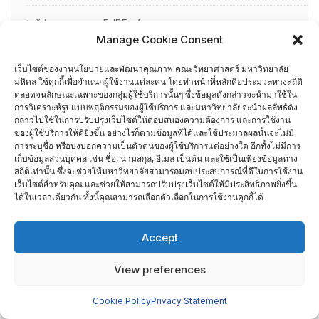
ผู้ผ่านการอบรม EdPEx Assessor
Manage Cookie Consent
รายชื่อกรรมการเยี่ยมสำรวจภาควิชา
เว็บไซต์ของงานนโยบายและพัฒนาคุณภาพ คณะวิทยาศาสตร์ มหาวิทยาลัย
มหิดล ใช้คุกกี้เพื่อจำแนกผู้ใช้งานแต่ละคน โดยทำหน้าที่หลักคือประมวลทางสถิติ
ศึกษาดูงาน
ตลอดจนลักษณะเฉพาะของกลุ่มผู้ใช้บริการนั้นๆ ซึ่งข้อมูลดังกล่าวจะนำมาใช้ใน
การวิเคราะห์รูปแบบพฤติกรรมของผู้ใช้บริการ และมหาวิทยาลัยจะนำผลลัพธ์ดัง
กล่าวไปใช้ในการปรับปรุงเว็บไซต์ให้ตอบสนองความต้องการ และการใช้งาน
อื่น ๆ
ของผู้ใช้บริการให้ดียิ่งขึ้น อย่างไรก็ตามข้อมูลที่ได้และใช้ประมวลผลนั้นจะไม่มี
การระบุชื่อ หรือบ่งบอกความเป็นตัวตนของผู้ใช้บริการแต่อย่างใด อีกทั้งไม่มีการ
กรรมการบริหารความเสี่ยง
เก็บข้อมูลส่วนบุคคล เช่น ชื่อ, นามสกุล, อีเมล เป็นต้น และใช้เป็นเพียงข้อมูลทาง
สถิติเท่านั้น ซึ่งจะช่วยให้มหาวิทยาลัยสามารถมอบประสบการณ์ที่ดีในการใช้งาน
การอบรมพัฒนาหัวหน้าภาควิชา (HDP)
เว็บไซต์สำหรับคุณ และช่วยให้สามารถปรับปรุงเว็บไซต์ให้มีประสิทธิภาพยิ่งขึ้น
ได้ในเวลาเดียวกัน ทั้งนี้คุณสามารถเลือกตัวเลือกในการใช้งานคุกกี้ได้
คณะกรรมการรับเรื่องร้องเรียน
Accept
คณะผู้บริหารคณะวิทยาศาสตร์ ที่ผ่านการอบรมด้านพัฒนา
View preferences
คุณภาพ
Cookie Policy
Privacy Statement
คณะผู้บริหารคณะวิทยาศาสตร์ ปี 2558- 2562