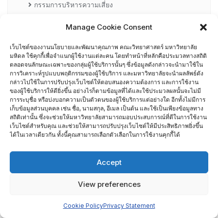
กรรมการบริหารความเสี่ยง
Manage Cookie Consent
การอบรมพัฒนาหัวหน้าภาควิชา (HDP)
เว็บไซต์ของงานนโยบายและพัฒนาคุณภาพ คณะวิทยาศาสตร์ มหาวิทยาลัย
คณะกรรมการรับเรื่องร้องเรียน
มหิดล ใช้คุกกี้เพื่อจำแนกผู้ใช้งานแต่ละคน โดยทำหน้าที่หลักคือประมวลทางสถิติ
ตลอดจนลักษณะเฉพาะของกลุ่มผู้ใช้บริการนั้นๆ ซึ่งข้อมูลดังกล่าวจะนำมาใช้ใน
การวิเคราะห์รูปแบบพฤติกรรมของผู้ใช้บริการ และมหาวิทยาลัยจะนำผลลัพธ์ดัง
คณะผู้บริหารคณะวิทยาศาสตร์ ที่ผ่านการอบรมด้านพัฒนา
กล่าวไปใช้ในการปรับปรุงเว็บไซต์ให้ตอบสนองความต้องการ และการใช้งาน
คุณภาพ
ของผู้ใช้บริการให้ดียิ่งขึ้น อย่างไรก็ตามข้อมูลที่ได้และใช้ประมวลผลนั้นจะไม่มี
การระบุชื่อ หรือบ่งบอกความเป็นตัวตนของผู้ใช้บริการแต่อย่างใด อีกทั้งไม่มีการ
เก็บข้อมูลส่วนบุคคล เช่น ชื่อ, นามสกุล, อีเมล เป็นต้น และใช้เป็นเพียงข้อมูลทาง
คณะผู้บริหารคณะวิทยาศาสตร์ ปี 2558- 2562
สถิติเท่านั้น ซึ่งจะช่วยให้มหาวิทยาลัยสามารถมอบประสบการณ์ที่ดีในการใช้งาน
เว็บไซต์สำหรับคุณ และช่วยให้สามารถปรับปรุงเว็บไซต์ให้มีประสิทธิภาพยิ่งขึ้น
ได้ในเวลาเดียวกัน ทั้งนี้คุณสามารถเลือกตัวเลือกในการใช้งานคุกกี้ได้
ผู้ตรวจประเมิน MUQD
Accept
ผู้บริหาร
View preferences
ปฏิทินกิจกรรม
Cookie Policy
Privacy Statement
ประกันคุณภาพภายนอก