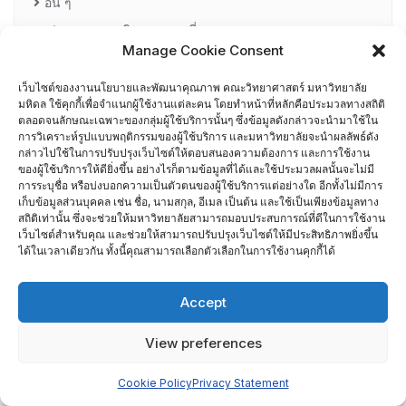
อื่น ๆ
กรรมการบริหารความเสี่ยง
Manage Cookie Consent
การอบรมพัฒนาหัวหน้าภาควิชา (HDP)
เว็บไซต์ของงานนโยบายและพัฒนาคุณภาพ คณะวิทยาศาสตร์ มหาวิทยาลัย
มหิดล ใช้คุกกี้เพื่อจำแนกผู้ใช้งานแต่ละคน โดยทำหน้าที่หลักคือประมวลทางสถิติ
คณะกรรมการรับเรื่องร้องเรียน
ตลอดจนลักษณะเฉพาะของกลุ่มผู้ใช้บริการนั้นๆ ซึ่งข้อมูลดังกล่าวจะนำมาใช้ใน
การวิเคราะห์รูปแบบพฤติกรรมของผู้ใช้บริการ และมหาวิทยาลัยจะนำผลลัพธ์ดัง
กล่าวไปใช้ในการปรับปรุงเว็บไซต์ให้ตอบสนองความต้องการ และการใช้งาน
คณะผู้บริหารคณะวิทยาศาสตร์ ที่ผ่านการอบรมด้านพัฒนา
ของผู้ใช้บริการให้ดียิ่งขึ้น อย่างไรก็ตามข้อมูลที่ได้และใช้ประมวลผลนั้นจะไม่มี
การระบุชื่อ หรือบ่งบอกความเป็นตัวตนของผู้ใช้บริการแต่อย่างใด อีกทั้งไม่มีการ
คุณภาพ
เก็บข้อมูลส่วนบุคคล เช่น ชื่อ, นามสกุล, อีเมล เป็นต้น และใช้เป็นเพียงข้อมูลทาง
สถิติเท่านั้น ซึ่งจะช่วยให้มหาวิทยาลัยสามารถมอบประสบการณ์ที่ดีในการใช้งาน
คณะผู้บริหารคณะวิทยาศาสตร์ ปี 2558- 2562
เว็บไซต์สำหรับคุณ และช่วยให้สามารถปรับปรุงเว็บไซต์ให้มีประสิทธิภาพยิ่งขึ้น
ได้ในเวลาเดียวกัน ทั้งนี้คุณสามารถเลือกตัวเลือกในการใช้งานคุกกี้ได้
ผู้ตรวจประเมิน MUQD
Accept
ผู้บริหาร
View preferences
ปฏิทินกิจกรรม
Cookie Policy
Privacy Statement