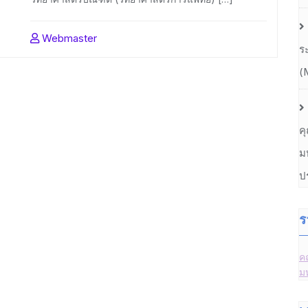
Webmaster
ร
(
ค
ม
ป
ร
ค
ม