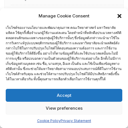
อื่น ๆ
Manage Cookie Consent
กรรมการบริหารความเสี่ยง
เว็บไซต์ของงานนโยบายและพัฒนาคุณภาพ คณะวิทยาศาสตร์ มหาวิทยาลัย
มหิดล ใช้คุกกี้เพื่อจำแนกผู้ใช้งานแต่ละคน โดยทำหน้าที่หลักคือประมวลทางสถิติ
การอบรมพัฒนาหัวหน้าภาควิชา (HDP)
ตลอดจนลักษณะเฉพาะของกลุ่มผู้ใช้บริการนั้นๆ ซึ่งข้อมูลดังกล่าวจะนำมาใช้ใน
การวิเคราะห์รูปแบบพฤติกรรมของผู้ใช้บริการ และมหาวิทยาลัยจะนำผลลัพธ์ดัง
กล่าวไปใช้ในการปรับปรุงเว็บไซต์ให้ตอบสนองความต้องการ และการใช้งาน
คณะกรรมการรับเรื่องร้องเรียน
ของผู้ใช้บริการให้ดียิ่งขึ้น อย่างไรก็ตามข้อมูลที่ได้และใช้ประมวลผลนั้นจะไม่มี
การระบุชื่อ หรือบ่งบอกความเป็นตัวตนของผู้ใช้บริการแต่อย่างใด อีกทั้งไม่มีการ
คณะผู้บริหารคณะวิทยาศาสตร์ ที่ผ่านการอบรมด้านพัฒนา
เก็บข้อมูลส่วนบุคคล เช่น ชื่อ, นามสกุล, อีเมล เป็นต้น และใช้เป็นเพียงข้อมูลทาง
สถิติเท่านั้น ซึ่งจะช่วยให้มหาวิทยาลัยสามารถมอบประสบการณ์ที่ดีในการใช้งาน
คุณภาพ
เว็บไซต์สำหรับคุณ และช่วยให้สามารถปรับปรุงเว็บไซต์ให้มีประสิทธิภาพยิ่งขึ้น
ได้ในเวลาเดียวกัน ทั้งนี้คุณสามารถเลือกตัวเลือกในการใช้งานคุกกี้ได้
คณะผู้บริหารคณะวิทยาศาสตร์ ปี 2558- 2562
Accept
ผู้ตรวจประเมิน MUQD
View preferences
ผู้บริหาร
Cookie Policy
Privacy Statement
ปฏิทินกิจกรรม