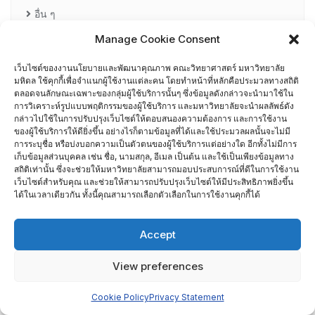
อื่น ๆ
กรรมการบริหารความเสี่ยง
Manage Cookie Consent
เว็บไซต์ของงานนโยบายและพัฒนาคุณภาพ คณะวิทยาศาสตร์ มหาวิทยาลัย
การอบรมพัฒนาหัวหน้าภาควิชา (HDP)
มหิดล ใช้คุกกี้เพื่อจำแนกผู้ใช้งานแต่ละคน โดยทำหน้าที่หลักคือประมวลทางสถิติ
ตลอดจนลักษณะเฉพาะของกลุ่มผู้ใช้บริการนั้นๆ ซึ่งข้อมูลดังกล่าวจะนำมาใช้ใน
คณะกรรมการรับเรื่องร้องเรียน
การวิเคราะห์รูปแบบพฤติกรรมของผู้ใช้บริการ และมหาวิทยาลัยจะนำผลลัพธ์ดัง
กล่าวไปใช้ในการปรับปรุงเว็บไซต์ให้ตอบสนองความต้องการ และการใช้งาน
ของผู้ใช้บริการให้ดียิ่งขึ้น อย่างไรก็ตามข้อมูลที่ได้และใช้ประมวลผลนั้นจะไม่มี
คณะผู้บริหารคณะวิทยาศาสตร์ ที่ผ่านการอบรมด้านพัฒนา
การระบุชื่อ หรือบ่งบอกความเป็นตัวตนของผู้ใช้บริการแต่อย่างใด อีกทั้งไม่มีการ
เก็บข้อมูลส่วนบุคคล เช่น ชื่อ, นามสกุล, อีเมล เป็นต้น และใช้เป็นเพียงข้อมูลทาง
คุณภาพ
สถิติเท่านั้น ซึ่งจะช่วยให้มหาวิทยาลัยสามารถมอบประสบการณ์ที่ดีในการใช้งาน
เว็บไซต์สำหรับคุณ และช่วยให้สามารถปรับปรุงเว็บไซต์ให้มีประสิทธิภาพยิ่งขึ้น
คณะผู้บริหารคณะวิทยาศาสตร์ ปี 2558- 2562
ได้ในเวลาเดียวกัน ทั้งนี้คุณสามารถเลือกตัวเลือกในการใช้งานคุกกี้ได้
ผู้ตรวจประเมิน MUQD
Accept
ผู้บริหาร
View preferences
ปฏิทินกิจกรรม
Cookie Policy
Privacy Statement