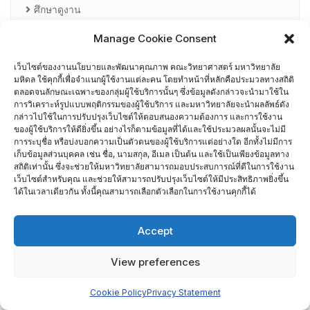
ศึกษาดูงาน
Manage Cookie Consent
อื่น ๆ
กรรมการบริหารความเสี่ยง
เว็บไซต์ของงานนโยบายและพัฒนาคุณภาพ คณะวิทยาศาสตร์ มหาวิทยาลัย
มหิดล ใช้คุกกี้เพื่อจำแนกผู้ใช้งานแต่ละคน โดยทำหน้าที่หลักคือประมวลทางสถิติ
ตลอดจนลักษณะเฉพาะของกลุ่มผู้ใช้บริการนั้นๆ ซึ่งข้อมูลดังกล่าวจะนำมาใช้ใน
การอบรมพัฒนาหัวหน้าภาควิชา (HDP)
การวิเคราะห์รูปแบบพฤติกรรมของผู้ใช้บริการ และมหาวิทยาลัยจะนำผลลัพธ์ดัง
กล่าวไปใช้ในการปรับปรุงเว็บไซต์ให้ตอบสนองความต้องการ และการใช้งาน
ของผู้ใช้บริการให้ดียิ่งขึ้น อย่างไรก็ตามข้อมูลที่ได้และใช้ประมวลผลนั้นจะไม่มี
คณะกรรมการรับเรื่องร้องเรียน
การระบุชื่อ หรือบ่งบอกความเป็นตัวตนของผู้ใช้บริการแต่อย่างใด อีกทั้งไม่มีการ
เก็บข้อมูลส่วนบุคคล เช่น ชื่อ, นามสกุล, อีเมล เป็นต้น และใช้เป็นเพียงข้อมูลทาง
คณะผู้บริหารคณะวิทยาศาสตร์ ที่ผ่านการอบรมด้านพัฒนา
สถิติเท่านั้น ซึ่งจะช่วยให้มหาวิทยาลัยสามารถมอบประสบการณ์ที่ดีในการใช้งาน
เว็บไซต์สำหรับคุณ และช่วยให้สามารถปรับปรุงเว็บไซต์ให้มีประสิทธิภาพยิ่งขึ้น
คุณภาพ
ได้ในเวลาเดียวกัน ทั้งนี้คุณสามารถเลือกตัวเลือกในการใช้งานคุกกี้ได้
คณะผู้บริหารคณะวิทยาศาสตร์ ปี 2558- 2562
Accept
ผู้ตรวจประเมิน MUQD
View preferences
ผู้บริหาร
Cookie Policy
Privacy Statement