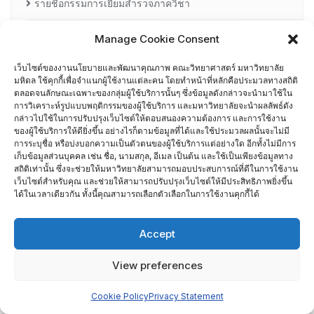
รายชื่อกรรมการเยี่ยมสำรวจภาควิชา
ศึกษาดูงาน
Manage Cookie Consent
เว็บไซต์ของงานนโยบายและพัฒนาคุณภาพ คณะวิทยาศาสตร์ มหาวิทยาลัย
อื่น ๆ
มหิดล ใช้คุกกี้เพื่อจำแนกผู้ใช้งานแต่ละคน โดยทำหน้าที่หลักคือประมวลทางสถิติ
กรรมการบริหารความเสี่ยง
ตลอดจนลักษณะเฉพาะของกลุ่มผู้ใช้บริการนั้นๆ ซึ่งข้อมูลดังกล่าวจะนำมาใช้ใน
การวิเคราะห์รูปแบบพฤติกรรมของผู้ใช้บริการ และมหาวิทยาลัยจะนำผลลัพธ์ดัง
กล่าวไปใช้ในการปรับปรุงเว็บไซต์ให้ตอบสนองความต้องการ และการใช้งาน
การอบรมพัฒนาหัวหน้าภาควิชา (HDP)
ของผู้ใช้บริการให้ดียิ่งขึ้น อย่างไรก็ตามข้อมูลที่ได้และใช้ประมวลผลนั้นจะไม่มี
การระบุชื่อ หรือบ่งบอกความเป็นตัวตนของผู้ใช้บริการแต่อย่างใด อีกทั้งไม่มีการ
เก็บข้อมูลส่วนบุคคล เช่น ชื่อ, นามสกุล, อีเมล เป็นต้น และใช้เป็นเพียงข้อมูลทาง
คณะกรรมการรับเรื่องร้องเรียน
สถิติเท่านั้น ซึ่งจะช่วยให้มหาวิทยาลัยสามารถมอบประสบการณ์ที่ดีในการใช้งาน
เว็บไซต์สำหรับคุณ และช่วยให้สามารถปรับปรุงเว็บไซต์ให้มีประสิทธิภาพยิ่งขึ้น
ได้ในเวลาเดียวกัน ทั้งนี้คุณสามารถเลือกตัวเลือกในการใช้งานคุกกี้ได้
คณะผู้บริหารคณะวิทยาศาสตร์ ที่ผ่านการอบรมด้านพัฒนา
คุณภาพ
Accept
คณะผู้บริหารคณะวิทยาศาสตร์ ปี 2558- 2562
View preferences
ผู้ตรวจประเมิน MUQD
Cookie Policy
Privacy Statement