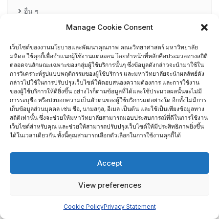
อื่น ๆ
กรรมการบริหารความเสี่ยง
Manage Cookie Consent
เว็บไซต์ของงานนโยบายและพัฒนาคุณภาพ คณะวิทยาศาสตร์ มหาวิทยาลัย
การอบรมพัฒนาหัวหน้าภาควิชา (HDP)
มหิดล ใช้คุกกี้เพื่อจำแนกผู้ใช้งานแต่ละคน โดยทำหน้าที่หลักคือประมวลทางสถิติ
ตลอดจนลักษณะเฉพาะของกลุ่มผู้ใช้บริการนั้นๆ ซึ่งข้อมูลดังกล่าวจะนำมาใช้ใน
คณะกรรมการรับเรื่องร้องเรียน
การวิเคราะห์รูปแบบพฤติกรรมของผู้ใช้บริการ และมหาวิทยาลัยจะนำผลลัพธ์ดัง
กล่าวไปใช้ในการปรับปรุงเว็บไซต์ให้ตอบสนองความต้องการ และการใช้งาน
ของผู้ใช้บริการให้ดียิ่งขึ้น อย่างไรก็ตามข้อมูลที่ได้และใช้ประมวลผลนั้นจะไม่มี
คณะผู้บริหารคณะวิทยาศาสตร์ ที่ผ่านการอบรมด้านพัฒนา
การระบุชื่อ หรือบ่งบอกความเป็นตัวตนของผู้ใช้บริการแต่อย่างใด อีกทั้งไม่มีการ
เก็บข้อมูลส่วนบุคคล เช่น ชื่อ, นามสกุล, อีเมล เป็นต้น และใช้เป็นเพียงข้อมูลทาง
คุณภาพ
สถิติเท่านั้น ซึ่งจะช่วยให้มหาวิทยาลัยสามารถมอบประสบการณ์ที่ดีในการใช้งาน
เว็บไซต์สำหรับคุณ และช่วยให้สามารถปรับปรุงเว็บไซต์ให้มีประสิทธิภาพยิ่งขึ้น
ได้ในเวลาเดียวกัน ทั้งนี้คุณสามารถเลือกตัวเลือกในการใช้งานคุกกี้ได้
คณะผู้บริหารคณะวิทยาศาสตร์ ปี 2558- 2562
ผู้ตรวจประเมิน MUQD
Accept
ผู้บริหาร
View preferences
Cookie Policy
Privacy Statement
ปฏิทินกิจกรรม