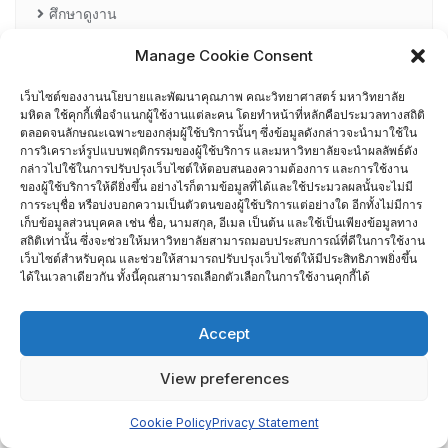
ศึกษาดูงาน
Manage Cookie Consent
อื่น ๆ
กรรมการบริหารความเสี่ยง
เว็บไซต์ของงานนโยบายและพัฒนาคุณภาพ คณะวิทยาศาสตร์ มหาวิทยาลัย
มหิดล ใช้คุกกี้เพื่อจำแนกผู้ใช้งานแต่ละคน โดยทำหน้าที่หลักคือประมวลทางสถิติ
ตลอดจนลักษณะเฉพาะของกลุ่มผู้ใช้บริการนั้นๆ ซึ่งข้อมูลดังกล่าวจะนำมาใช้ใน
การอบรมพัฒนาหัวหน้าภาควิชา (HDP)
การวิเคราะห์รูปแบบพฤติกรรมของผู้ใช้บริการ และมหาวิทยาลัยจะนำผลลัพธ์ดัง
กล่าวไปใช้ในการปรับปรุงเว็บไซต์ให้ตอบสนองความต้องการ และการใช้งาน
ของผู้ใช้บริการให้ดียิ่งขึ้น อย่างไรก็ตามข้อมูลที่ได้และใช้ประมวลผลนั้นจะไม่มี
คณะกรรมการรับเรื่องร้องเรียน
การระบุชื่อ หรือบ่งบอกความเป็นตัวตนของผู้ใช้บริการแต่อย่างใด อีกทั้งไม่มีการ
เก็บข้อมูลส่วนบุคคล เช่น ชื่อ, นามสกุล, อีเมล เป็นต้น และใช้เป็นเพียงข้อมูลทาง
คณะผู้บริหารคณะวิทยาศาสตร์ ที่ผ่านการอบรมด้านพัฒนา
สถิติเท่านั้น ซึ่งจะช่วยให้มหาวิทยาลัยสามารถมอบประสบการณ์ที่ดีในการใช้งาน
เว็บไซต์สำหรับคุณ และช่วยให้สามารถปรับปรุงเว็บไซต์ให้มีประสิทธิภาพยิ่งขึ้น
คุณภาพ
ได้ในเวลาเดียวกัน ทั้งนี้คุณสามารถเลือกตัวเลือกในการใช้งานคุกกี้ได้
คณะผู้บริหารคณะวิทยาศาสตร์ ปี 2558- 2562
Accept
ผู้ตรวจประเมิน MUQD
View preferences
ผู้บริหาร
Cookie Policy
Privacy Statement