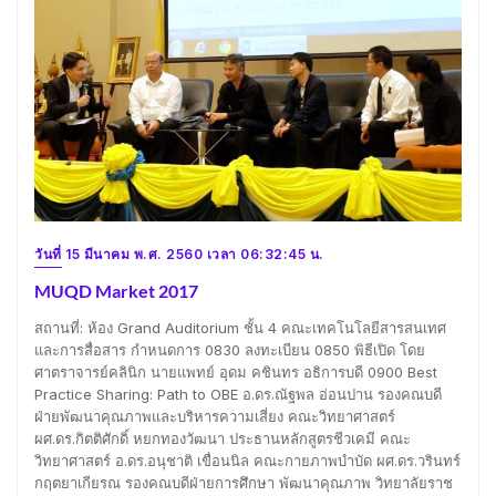
วันที่ 15 มีนาคม พ.ศ. 2560 เวลา 06:32:45 น.
MUQD Market 2017
สถานที่: ห้อง Grand Auditorium ชั้น 4 คณะเทคโนโลยีสารสนเทศ
และการสื่อสาร กำหนดการ 0830 ลงทะเบียน 0850 พิธีเปิด โดย
ศาตราจารย์คลินิก นายแพทย์ อุดม คชินทร อธิการบดี 0900 Best
Practice Sharing: Path to OBE อ.ดร.ณัฐพล อ่อนปาน รองคณบดี
ฝ่ายพัฒนาคุณภาพและบริหารความเสี่ยง คณะวิทยาศาสตร์
ผศ.ดร.กิตติศักดิ์ หยกทองวัฒนา ประธานหลักสูตรชีวเคมี คณะ
วิทยาศาสตร์ อ.ดร.อนุชาติ เขื่อนนิล คณะกายภาพบำบัด ผศ.ดร.วรินทร์
กฤตยาเกียรณ รองคณบดีฝ่ายการศึกษา พัฒนาคุณภาพ วิทยาลัยราช