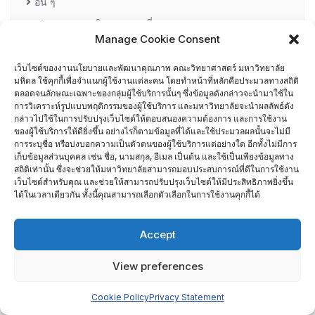
อื่น ๆ
กรรมการบริหารความเสี่ยง
Manage Cookie Consent
การอบรมพัฒนาหัวหน้าภาควิชา (HDP)
เว็บไซต์ของงานนโยบายและพัฒนาคุณภาพ คณะวิทยาศาสตร์ มหาวิทยาลัย
มหิดล ใช้คุกกี้เพื่อจำแนกผู้ใช้งานแต่ละคน โดยทำหน้าที่หลักคือประมวลทางสถิติ
คณะกรรมการรับเรื่องร้องเรียน
ตลอดจนลักษณะเฉพาะของกลุ่มผู้ใช้บริการนั้นๆ ซึ่งข้อมูลดังกล่าวจะนำมาใช้ใน
การวิเคราะห์รูปแบบพฤติกรรมของผู้ใช้บริการ และมหาวิทยาลัยจะนำผลลัพธ์ดัง
กล่าวไปใช้ในการปรับปรุงเว็บไซต์ให้ตอบสนองความต้องการ และการใช้งาน
คณะผู้บริหารคณะวิทยาศาสตร์ ที่ผ่านการอบรมด้านพัฒนา
ของผู้ใช้บริการให้ดียิ่งขึ้น อย่างไรก็ตามข้อมูลที่ได้และใช้ประมวลผลนั้นจะไม่มี
การระบุชื่อ หรือบ่งบอกความเป็นตัวตนของผู้ใช้บริการแต่อย่างใด อีกทั้งไม่มีการ
คุณภาพ
เก็บข้อมูลส่วนบุคคล เช่น ชื่อ, นามสกุล, อีเมล เป็นต้น และใช้เป็นเพียงข้อมูลทาง
สถิติเท่านั้น ซึ่งจะช่วยให้มหาวิทยาลัยสามารถมอบประสบการณ์ที่ดีในการใช้งาน
คณะผู้บริหารคณะวิทยาศาสตร์ ปี 2558- 2562
เว็บไซต์สำหรับคุณ และช่วยให้สามารถปรับปรุงเว็บไซต์ให้มีประสิทธิภาพยิ่งขึ้น
ได้ในเวลาเดียวกัน ทั้งนี้คุณสามารถเลือกตัวเลือกในการใช้งานคุกกี้ได้
ผู้ตรวจประเมิน MUQD
Accept
ผู้บริหาร
View preferences
ปฏิทินกิจกรรม
Cookie Policy
Privacy Statement