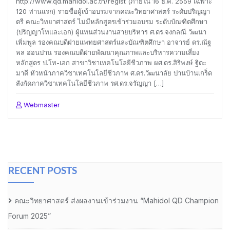
http://www.qd.mahidol.ac.th/regist (ภายใน 16 ธ.ค. 2559 เฉพาะ
120 ท่านแรก) รายชื่อผู้เข้าอบรมจากคณะวิทยาศาสตร์ ระดับปริญญา
ตรี คณะวิทยาศาสตร์ ไม่มีหลักสูตรเข้าร่วมอบรม ระดับบัณฑิตศึกษา
(ปริญญาโทและเอก) ผู้แทนส่วนงานสายบริหาร ศ.ดร.จงกลณี วัฒนา
เพิ่มพูล รองคณบดีฝ่ายแพทยศาสตร์และบัณฑิตศึกษา อาจารย์ ดร.ณัฐ
พล อ่อนปาน รองคณบดีฝ่ายพัฒนาคุณภาพและบริหารความเสี่ยง
หลักสูตร ป.โท-เอก สาขาวิชาเทคโนโลยีชีวภาพ ผศ.ดร.สิริพงษ์ ฐิตะ
มาดี หัวหน้าภาควิชาเทคโนโลยีชีวภาพ ศ.ดร.วัฒนาลัย ปานบ้านเกร็ด
สังกัดภาควิชาเทคโนโลยีชีวภาพ รศ.ดร.จรัญญา […]
Webmaster
RECENT POSTS
คณะวิทยาศาสตร์ ส่งผลงานเข้าร่วมงาน “Mahidol QD Champion
Forum 2025”