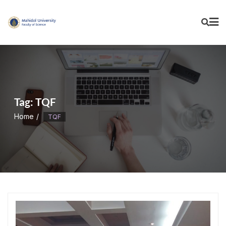
Skip
to
content
Tag:
TQF
Home
TQF