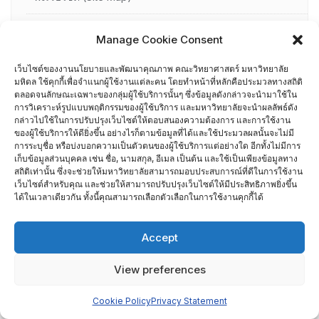
ภาพรวมกระบวนการทำงาน
Manage Cookie Consent
ยุทธศาสตร์
เว็บไซต์ของงานนโยบายและพัฒนาคุณภาพ คณะวิทยาศาสตร์ มหาวิทยาลัย
มหิดล ใช้คุกกี้เพื่อจำแนกผู้ใช้งานแต่ละคน โดยทำหน้าที่หลักคือประมวลทางสถิติ
ตลอดจนลักษณะเฉพาะของกลุ่มผู้ใช้บริการนั้นๆ ซึ่งข้อมูลดังกล่าวจะนำมาใช้ใน
วาระการประชุม
การวิเคราะห์รูปแบบพฤติกรรมของผู้ใช้บริการ และมหาวิทยาลัยจะนำผลลัพธ์ดัง
กล่าวไปใช้ในการปรับปรุงเว็บไซต์ให้ตอบสนองความต้องการ และการใช้งาน
ของผู้ใช้บริการให้ดียิ่งขึ้น อย่างไรก็ตามข้อมูลที่ได้และใช้ประมวลผลนั้นจะไม่มี
บุคลากร
การระบุชื่อ หรือบ่งบอกความเป็นตัวตนของผู้ใช้บริการแต่อย่างใด อีกทั้งไม่มีการ
เก็บข้อมูลส่วนบุคคล เช่น ชื่อ, นามสกุล, อีเมล เป็นต้น และใช้เป็นเพียงข้อมูลทาง
บุคลากรงานนโยบายและพัฒนาคุณภาพ คณะวิทยาศาสตร์
สถิติเท่านั้น ซึ่งจะช่วยให้มหาวิทยาลัยสามารถมอบประสบการณ์ที่ดีในการใช้งาน
เว็บไซต์สำหรับคุณ และช่วยให้สามารถปรับปรุงเว็บไซต์ให้มีประสิทธิภาพยิ่งขึ้น
มหาวิทยาลัยมหิดล
ได้ในเวลาเดียวกัน ทั้งนี้คุณสามารถเลือกตัวเลือกในการใช้งานคุกกี้ได้
TQA Application Report Writing
Accept
TQA Assessor
View preferences
TQA Criteria
Cookie Policy
Privacy Statement
ผู้ผ่านการอบรม AUN-QA