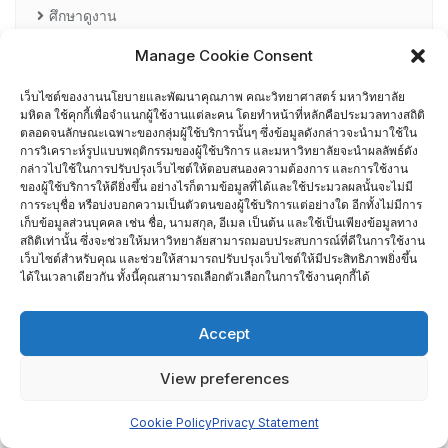
ศึกษาดูงาน
Manage Cookie Consent
อื่น ๆ
กรรมการบริหารความเสี่ยง
เว็บไซต์ของงานนโยบายและพัฒนาคุณภาพ คณะวิทยาศาสตร์ มหาวิทยาลัย
มหิดล ใช้คุกกี้เพื่อจำแนกผู้ใช้งานแต่ละคน โดยทำหน้าที่หลักคือประมวลทางสถิติ
ตลอดจนลักษณะเฉพาะของกลุ่มผู้ใช้บริการนั้นๆ ซึ่งข้อมูลดังกล่าวจะนำมาใช้ใน
การอบรมพัฒนาหัวหน้าภาควิชา (HDP)
การวิเคราะห์รูปแบบพฤติกรรมของผู้ใช้บริการ และมหาวิทยาลัยจะนำผลลัพธ์ดัง
กล่าวไปใช้ในการปรับปรุงเว็บไซต์ให้ตอบสนองความต้องการ และการใช้งาน
ของผู้ใช้บริการให้ดียิ่งขึ้น อย่างไรก็ตามข้อมูลที่ได้และใช้ประมวลผลนั้นจะไม่มี
คณะกรรมการรับเรื่องร้องเรียน
การระบุชื่อ หรือบ่งบอกความเป็นตัวตนของผู้ใช้บริการแต่อย่างใด อีกทั้งไม่มีการ
เก็บข้อมูลส่วนบุคคล เช่น ชื่อ, นามสกุล, อีเมล เป็นต้น และใช้เป็นเพียงข้อมูลทาง
สถิติเท่านั้น ซึ่งจะช่วยให้มหาวิทยาลัยสามารถมอบประสบการณ์ที่ดีในการใช้งาน
คณะผู้บริหารคณะวิทยาศาสตร์ ที่ผ่านการอบรมด้านพัฒนา
เว็บไซต์สำหรับคุณ และช่วยให้สามารถปรับปรุงเว็บไซต์ให้มีประสิทธิภาพยิ่งขึ้น
คุณภาพ
ได้ในเวลาเดียวกัน ทั้งนี้คุณสามารถเลือกตัวเลือกในการใช้งานคุกกี้ได้
คณะผู้บริหารคณะวิทยาศาสตร์ ปี 2558- 2562
Accept
ผู้ตรวจประเมิน MUQD
View preferences
ผู้บริหาร
Cookie Policy
Privacy Statement