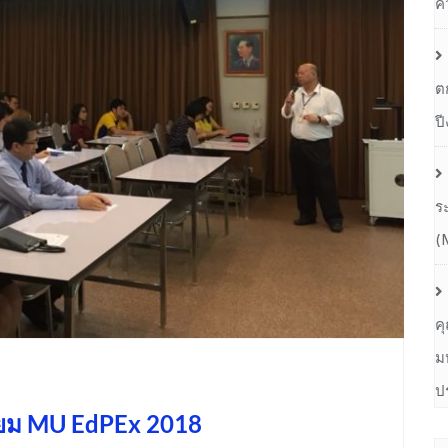
ค
ต
ป
ร
(
ค
ม
ป
ี่ยม MU EdPEx 2018