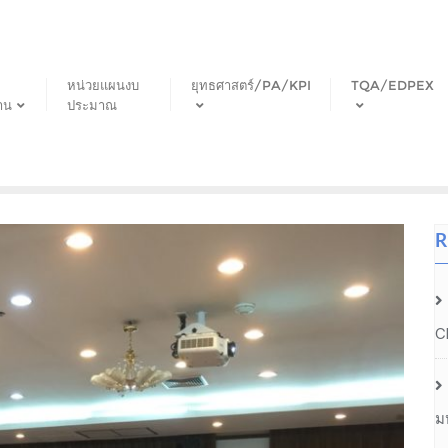
หน่วยแผนงบ
ยุทธศาสตร์/PA/KPI
TQA/EDPEX
าน
ประมาณ
R
C
ม