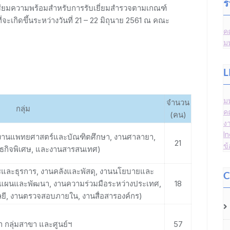
ร
ยมความพร้อมสำหรับการรับเยี่ยมสำรวจตามเกณฑ์
กิดขึ้นระหว่างวันที่ 21 – 22 มิถุนาย 2561 ณ คณะ
ค
ม
L
ม
จำนวน
กลุ่ม
ค
(คน)
ง
I
า, งานแพทยศาสตร์และบัณฑิตศึกษา, งานศาลายา,
21
ข
ันธกิจพิเศษ, และงานสารสนเทศ)
ารและธุรการ, งานคลังและพัสดุ, งานนโยบายและ
C
นแผนและพัฒนา, งานความร่วมมือระหว่างประเทศ,
18
, งานตรวจสอบภายใน, งานสื่อสารองค์กร)
 กลุ่มสาขา และศูนย์ฯ
57