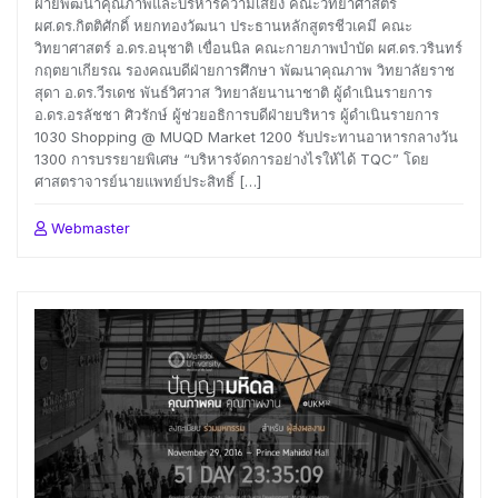
ฝ่ายพัฒนาคุณภาพและบริหารความเสี่ยง คณะวิทยาศาสตร์
ผศ.ดร.กิตติศักดิ์ หยกทองวัฒนา ประธานหลักสูตรชีวเคมี คณะ
วิทยาศาสตร์ อ.ดร.อนุชาติ เขื่อนนิล คณะกายภาพบำบัด ผศ.ดร.วรินทร์
กฤตยาเกียรณ รองคณบดีฝ่ายการศึกษา พัฒนาคุณภาพ วิทยาลัยราช
สุดา อ.ดร.วีรเดช พันธ์วิศวาส วิทยาลัยนานาชาติ ผู้ดำเนินรายการ
อ.ดร.อรลัชชา ศิวรักษ์ ผู้ช่วยอธิการบดีฝ่ายบริหาร ผู้ดำเนินรายการ
1030 Shopping @ MUQD Market 1200 รับประทานอาหารกลางวัน
1300 การบรรยายพิเศษ “บริหารจัดการอย่างไรให้ได้ TQC” โดย
ศาสตราจารย์นายแพทย์ประสิทธิ์ […]
Webmaster