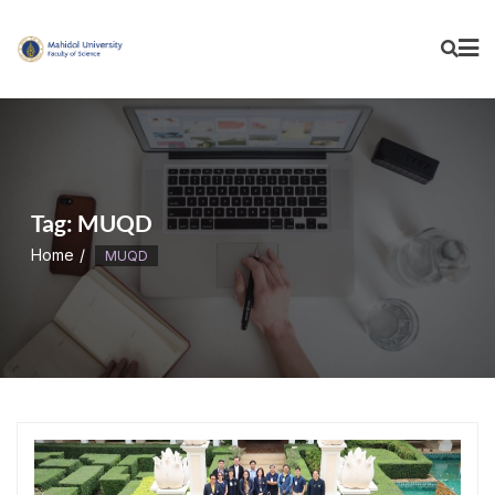
Skip
to
content
Tag:
MUQD
Home
MUQD