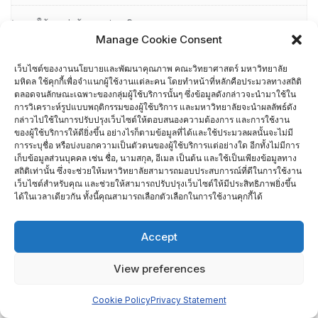
การให้คุณค่าผู้ตรวจประเมิน
Manage Cookie Consent
กิจกรรมที่ผ่านมา
เว็บไซต์ของงานนโยบายและพัฒนาคุณภาพ คณะวิทยาศาสตร์ มหาวิทยาลัย
โครงการสัมมนาระดมความคิดเพื่อปรับปรุงแผนกลยุทธ์และการ
มหิดล ใช้คุกกี้เพื่อจำแนกผู้ใช้งานแต่ละคน โดยทำหน้าที่หลักคือประมวลทางสถิติ
ตลอดจนลักษณะเฉพาะของกลุ่มผู้ใช้บริการนั้นๆ ซึ่งข้อมูลดังกล่าวจะนำมาใช้ใน
ดำเนินงานของคณะวิทยาศาสตร์ มหาวิทยาลัยมหิดล ประจำปี
การวิเคราะห์รูปแบบพฤติกรรมของผู้ใช้บริการ และมหาวิทยาลัยจะนำผลลัพธ์ดัง
กล่าวไปใช้ในการปรับปรุงเว็บไซต์ให้ตอบสนองความต้องการ และการใช้งาน
พ.ศ. 2564
ของผู้ใช้บริการให้ดียิ่งขึ้น อย่างไรก็ตามข้อมูลที่ได้และใช้ประมวลผลนั้นจะไม่มี
การระบุชื่อ หรือบ่งบอกความเป็นตัวตนของผู้ใช้บริการแต่อย่างใด อีกทั้งไม่มีการ
ข้อกำหนดและแผนการรับตรวจประเมินหลักสูตร ตามเกณฑ์ AUN-
เก็บข้อมูลส่วนบุคคล เช่น ชื่อ, นามสกุล, อีเมล เป็นต้น และใช้เป็นเพียงข้อมูลทาง
สถิติเท่านั้น ซึ่งจะช่วยให้มหาวิทยาลัยสามารถมอบประสบการณ์ที่ดีในการใช้งาน
QA ประจำปีงบประมาณ พ.ศ.2564
เว็บไซต์สำหรับคุณ และช่วยให้สามารถปรับปรุงเว็บไซต์ให้มีประสิทธิภาพยิ่งขึ้น
ได้ในเวลาเดียวกัน ทั้งนี้คุณสามารถเลือกตัวเลือกในการใช้งานคุกกี้ได้
ข้อตกลงการปฏิบัติงานของภาควิชา/งาน (MUSC PA)
Accept
ข้อเสนอแนะ (Suggestion)
View preferences
ขั้นตอนการจัดทำข้อตกลงการปฏิบัติงานของส่วนงาน (MU PA)
Cookie Policy
Privacy Statement
ขั้นตอนการดำเนินงานบริหารความเสี่ยง คณะวิทยาศาสตร์