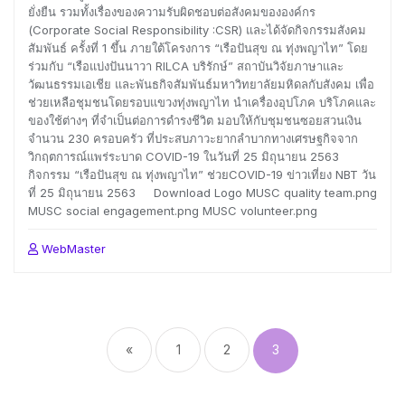
ยั่งยืน รวมทั้งเรื่องของความรับผิดชอบต่อสังคมขององค์กร
(Corporate Social Responsibility :CSR) และได้จัดกิจกรรมสังคม
สัมพันธ์ ครั้งที่ 1 ขึ้น ภายใต้โครงการ “เรือปันสุข ณ ทุ่งพญาไท” โดย
ร่วมกับ “เรือแบ่งปันนาวา RILCA บริรักษ์” สถาบันวิจัยภาษาและ
วัฒนธรรมเอเชีย และพันธกิจสัมพันธ์มหาวิทยาลัยมหิดลกับสังคม เพื่อ
ช่วยเหลือชุมชนโดยรอบแขวงทุ่งพญาไท นำเครื่องอุปโภค บริโภคและ
ของใช้ต่างๆ ที่จำเป็นต่อการดำรงชีวิต มอบให้กับชุมชนซอยสวนเงิน
จำนวน 230 ครอบครัว ที่ประสบภาวะยากลำบากทางเศรษฐกิจจาก
วิกฤตการณ์แพร่ระบาด COVID-19 ในวันที่ 25 มิถุนายน 2563
กิจกรรม “เรือปันสุข ณ ทุ่งพญาไท” ช่วยCOVID-19 ข่าวเที่ยง NBT วัน
ที่ 25 มิถุนายน 2563 Download Logo MUSC quality team.png
MUSC social engagement.png MUSC volunteer.png
WebMaster
Posts
pagination
«
1
2
3