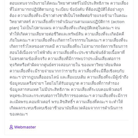
ตอบแทนจากเงินรายได้คณะวิทยาศาสตร์ไม่มีประสิทธิภาพ ความเสี่ยง
ที่ไม่สามารถปฏิบัติตามกฎ ระเบียบ ข้อบังคับ ที่ต้องปฏิบัติได้อย่างถูก
ต้อง ความเสี่ยงที่จะมีชาวต่างชาติเป็นโรคติดต่อร้ายแรงเข้ามาในคณะ
วิทยาศาสตร์ ความเสี่ยงที่การดำเนินงานตามแผนปฏิบัติการ (action
plan) ไม่เป็นไปตามแผน ความเสี่ยงที่จะเกิดอุบัติเหตุในคณะฯ จน
ทำให้เกิดความเสียหายต่อชีวิตและทรัพย์สิน ความเสี่ยงที่จะเกิดอัคคี
ภัยในคณะฯ ความเสี่ยงที่จะเกิดการโจรกรรมในคณะฯ ความเสี่ยงที่จะ
เกิดการรั่วไหลของสารเคมี ความเสี่ยงที่จะไม่สามารถจัดการเรียนการ
สอนได้เนื่องจากไฟฟ้าดับ ความเสี่ยงที่จะประชาสัมพันธ์ด้วยเนื้อหาที่
ไม่ตรงตามข้อเท็จจริง ความเสี่ยงที่มีการพบว่าประเด็นเสี่ยงต่อการ
ทุจริตหรือทำผิดจากศูนย์ตรวจสอบภายใน ของมหาวิทยาลัยมหิดล
ความเสี่ยงที่จะมีรายจ่ายมากกว่ารายรับ ควาเสี่ยงที่จะมีสื่อเชิงลบกับ
คณะฯ ปรากฎบนสื่อออนไลน์ และสื่อแบบเดิม ความเสี่ยงที่จะมีผู้เข้าถึง
ข้อมูลบนเครือข่ายฯ โดยไม่ได้รับอนุญาต ความเสี่ยงที่การสำรอง
ข้อมูลสารสนเทศ ไม่มีประสิทธิภาพ ความเสี่ยงที่ระบบคอมพิวเตอร์
หยุดชะงักและกระทบต่อการให้บริการของคณะฯ ความเสี่ยงที่จะมีการ
ละเมิดพรบ.คอมพิวเตอร์ พรบ.ลิขสิทธิ์ฯ ความเสี่ยงที่คณะฯ จะทำให้
เกิดผลกระทบเชิงลบเชิงอาชีวอนามัยสิ่งแวดล้อมจากการดำเนินการ
ของคณะฯ
Webmaster