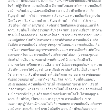
ความเสี่ยงที่จะเกิดความไม่ปลอดภัยด้านอาชีวอนามัยและสิ่งแวดล้อม
ในห้องปฏิบัติการ ความเสี่ยงที่จะมีการแก้ไขผลการศึกษา ความเสี่ยงที่
จะมีการเจ็บป่วยฉุกเฉินของนักศึกษา ความเสี่ยงที่จะมีการยกเลิก
สัญญาจ้างบริการวิชาการจนส่งผลเสียต่อคณะ ความเสี่ยงที่จะถูกปรับ
เงินเนื่องจากไม่สามารถทำตามสัญญาจ้างบริการวิชาการได้ ความ
เสี่ยงที่จะไม่สามารถบริหารและจัดสรรเงินเดือนและค่าตอบแทนฯได้
ความเสี่ยงที่จะไม่มีการวางแผนสืบทอดตำแหน่ง ความเสี่ยงที่มีชาวต่าง
ชาติเป็นโรคติดต่อร้ายแรงเข้ามาในคณะฯ ความเสี่ยงที่การดำเนินตาม
แผนปฏิบัติการไม่เป็นไปตามกรอบเวลาที่กำหนด ความเสี่ยงที่จะเกิด
อัคคีภัย ความเสี่ยงที่จะเกิดอุบัติเหตุภายในคณะฯ ความเสี่ยงที่จะเกิด
การโจรกรรมหรืออาชญากรรมภายในคณะฯ ความเสี่ยงที่จะเกิดโรค
ระบาดภายในคณะ ความเสี่ยงที่จะเกิดความไม่สงบ (จราจล,ชุมนุม
ประท้วง) จนไม่สามารถมาทำงานที่คณะฯได้ ความเสี่ยงที่จะไม่
สามารถจัดการเรียนการสอนที่ศาลายาได้เนื่องจากอุทกภัย/พายุ ความ
เสี่ยงที่คณะฯจะให้ข้อมูลข่าวสารเพื่อประชาสัมพันธ์ไม่เป็นไปตามหลัก
วิชาการ ความเสี่ยงที่จะพบประเด็นข้อผิดพลาดจากการตรวจสอบของ
ศูนย์ตรวจสอบภายใน มหาวิทยาลัยมหิดล ความเสี่ยงที่เงินนอกงบ
ประมาณลดลง ความเสี่ยงที่รายได้ไม่สมดุลกับรายจ่าย ความเสี่ยงที่
เกิดการหยุดชะงักของระบบเครือข่ายโดยไม่ได้คาดหมาย ความเสี่ยงที่
จะมีการเข้าถึงข้อมูลเครื่องคอมพิวเตอร์แม่ข่ายโดยไม่ได้รับอนุญาต
ความเสี่ยงที่ข้อมูลในระบบแม่ข่ายสูญหาย ความเสี่ยงที่จะขาด
บุคลากรผู้ปฏิบัติงานด้านเทคโนโลยีสารสนเทศ ความเสี่ยงที่จะเกิดการ
ละเมิดพรบ.คอมพิวเตอร์ พรบ.ลิขสิทธิ์ฯ ความเสี่ยงที่จะเกิดความบก