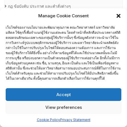
กฏ ข้อบังคับ ประกาศ และคำสั่งต่างๆ
Manage Cookie Consent
กรอบมาตรฐานคุณวุฒิระดับอุดมศึกษา (มคอ)
เว็บไซต์ของงานนโยบายและพัฒนาคุณภาพ คณะวิทยาศาสตร์ มหาวิทยาลัย
มหิดล ใช้คุกกี้เพื่อจำแนกผู้ใช้งานแต่ละคน โดยทำหน้าที่หลักคือประมวลทางสถิติ
กระบวนการทำงาน SIPOC ของสำนักงานคณบดี
ตลอดจนลักษณะเฉพาะของกลุ่มผู้ใช้บริการนั้นๆ ซึ่งข้อมูลดังกล่าวจะนำมาใช้ใน
การวิเคราะห์รูปแบบพฤติกรรมของผู้ใช้บริการ และมหาวิทยาลัยจะนำผลลัพธ์ดัง
กลุ่ม 1 การนำองค์กร
กล่าวไปใช้ในการปรับปรุงเว็บไซต์ให้ตอบสนองความต้องการ และการใช้งาน
ของผู้ใช้บริการให้ดียิ่งขึ้น อย่างไรก็ตามข้อมูลที่ได้และใช้ประมวลผลนั้นจะไม่มี
การระบุชื่อ หรือบ่งบอกความเป็นตัวตนของผู้ใช้บริการแต่อย่างใด อีกทั้งไม่มีการ
กลุ่ม 2 กลยุทธ์
เก็บข้อมูลส่วนบุคคล เช่น ชื่อ, นามสกุล, อีเมล เป็นต้น และใช้เป็นเพียงข้อมูลทาง
สถิติเท่านั้น ซึ่งจะช่วยให้มหาวิทยาลัยสามารถมอบประสบการณ์ที่ดีในการใช้งาน
เว็บไซต์สำหรับคุณ และช่วยให้สามารถปรับปรุงเว็บไซต์ให้มีประสิทธิภาพยิ่งขึ้น
กลุ่ม 3 ลูกค้า
ได้ในเวลาเดียวกัน ทั้งนี้คุณสามารถเลือกตัวเลือกในการใช้งานคุกกี้ได้
กลุ่ม 4 การวัด การวิเคราะห์ และการจัดการความรู้
Accept
กลุ่ม 5 บุคลากร
View preferences
กลุ่ม 6 การปฏิบัติการ
Cookie Policy
Privacy Statement