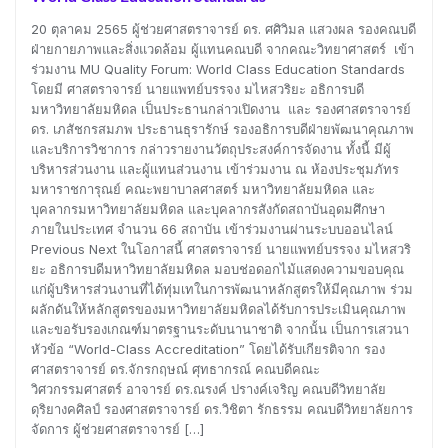
20 ตุลาคม 2565 ผู้ช่วยศาสตราจารย์ ดร. ศศิวิมล แสวงผล รองคณบดี
ฝ่ายกายภาพและสิ่งแวดล้อม ผู้แทนคณบดี จากคณะวิทยาศาสตร์ เข้า
ร่วมงาน MU Quality Forum: World Class Education Standards
โดยมี ศาสตราจารย์ นายแพทย์บรรจง มไหสวริยะ อธิการบดี
มหาวิทยาลัยมหิดล เป็นประธานกล่าวเปิดงาน และ รองศาสตราจารย์
ดร. เภสัชกรสมภพ ประธานธุรารักษ์ รองอธิการบดีฝ่ายพัฒนาคุณภาพ
และบริการวิชาการ กล่าวรายงานวัตถุประสงค์การจัดงาน ทั้งนี้ มีผู้
บริหารส่วนงาน และผู้แทนส่วนงาน เข้าร่วมงาน ณ ห้องประชุมภัทร
มหาราชการุณย์ คณะพยาบาลศาสตร์ มหาวิทยาลัยมหิดล และ
บุคลากรมหาวิทยาลัยมหิดล และบุคลากรสังกัดสถาบันอุดมศึกษา
ภายในประเทศ จำนวน 66 สถาบัน เข้าร่วมงานผ่านระบบออนไลน์
Previous Next ในโอกาสนี้ ศาสตราจารย์ นายแพทย์บรรจง มไหสวริ
ยะ อธิการบดีมหาวิทยาลัยมหิดล มอบช่อดอกไม้แสดงความขอบคุณ
แก่ผู้บริหารส่วนงานที่ได้ทุ่มเทในการพัฒนาหลักสูตรให้มีคุณภาพ ร่วม
ผลักดันให้หลักสูตรของมหาวิทยาลัยมหิดลได้รับการประเมินคุณภาพ
และขอรับรองเกณฑ์มาตรฐานระดับนานาชาติ จากนั้น เป็นการเสวนา
หัวข้อ “World-Class Accreditation” โดยได้รับเกียรติจาก รอง
ศาสตราจารย์ ดร.จักรกฤษณ์ ศุทธากรณ์ คณบดีคณะ
วิศวกรรมศาสตร์ อาจารย์ ดร.ณรงค์ ปรางค์เจริญ คณบดีวิทยาลัย
ดุริยางคศิลป์ รองศาสตราจารย์ ดร.วิชิตา รักธรรม คณบดีวิทยาลัยการ
จัดการ ผู้ช่วยศาสตราจารย์ […]