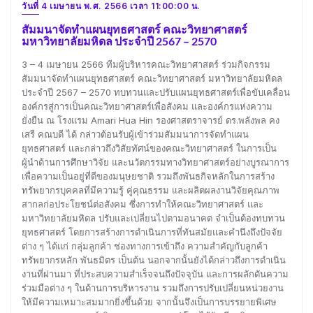
วันที่ 4 เมษายน พ.ศ. 2566 เวลา 11:00:00 น.
สัมมนาจัดทำแผนยุทธศาสตร์ คณะวิทยาศาสตร์
มหาวิทยาลัยมหิดล ประจำปี 2567 – 2570
3 – 4 เมษายน 2566 ทีมผู้บริหารคณะวิทยาศาสตร์ ร่วมกิจกรรม
สัมมนาจัดทำแผนยุทธศาสตร์ คณะวิทยาศาสตร์ มหาวิทยาลัยมหิดล
ประจำปี 2567 – 2570 ทบทวนและปรับแผนยุทธศาสตร์เพื่อขับเคลื่อน
องค์กรสู่การเป็นคณะวิทยาศาสตร์เพื่อสังคม และองค์กรแห่งความ
ยั่งยืน ณ โรงแรม Amari Hua Hin รองศาสตราจารย์ ดร.พลังพล คง
เสรี คณบดี ได้ กล่าวต้อนรับผู้เข้าร่วมสัมมนาการจัดทำแผน
ยุทธศาสตร์ และกล่าวถึงวิสัยทัศน์ของคณะวิทยาศาสตร์ ในการเป็น
ผู้นำด้านการศึกษาวิจัย และนวัตกรรมทางวิทยาศาสตร์อย่างบูรณาการ
เพื่อความเป็นอยู่ที่ดีของมนุษยชาติ รวมถึงพันธกิจหลักในการสร้าง
ทรัพยากรบุคคลที่มีความรู้ คู่คุณธรรม และผลิตผลงานวิจัยคุณภาพ
สากลก่อประโยชน์ต่อสังคม ซึ่งการทำให้คณะวิทยาศาสตร์ และ
มหาวิทยาลัยมหิดล ปรับและเปลี่ยนไปตามอนาคต จำเป็นต้องทบทวน
ยุทธศาสตร์ โดยการสร้างการดำเนินการที่ทันสมัยและคำนึงถึงปัจจัย
ต่าง ๆ ได้แก่ กลุ่มลูกค้า ช่องทางการเข้าถึง ความสำคัญกับลูกค้า
ทรัพยากรหลัก พันธมิตร เป็นต้น นอกจากนั้นยังได้กล่าวถึงการดำเนิน
งานที่ผ่านมา ที่ประสบความสำเร็จจนถึงปัจจุบัน และการผลักดันความ
ร่วมมือต่าง ๆ ในด้านการบริหารงาน รวมถึงการปรับเปลี่ยนหน่วยงาน
ให้มีความเหมาะสมมากยิ่งขึ้นด้วย จากนั้นจึงเป็นการบรรยายพิเศษ