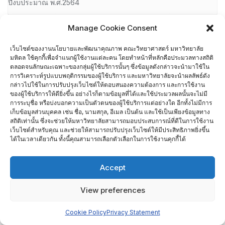
ปีงบประมาณ พ.ศ.2564
การเยี่ยมสํารวจ (SAR VISIT) ศูนย์วิจัยเทคโนโลยียาง ประจํา
Manage Cookie Consent
ปีงบประมาณ พ.ศ.2564
เว็บไซต์ของงานนโยบายและพัฒนาคุณภาพ คณะวิทยาศาสตร์ มหาวิทยาลัย
มหิดล ใช้คุกกี้เพื่อจำแนกผู้ใช้งานแต่ละคน โดยทำหน้าที่หลักคือประมวลทางสถิติ
การเยี่ยมสํารวจ (SAR VISIT) หลักสูตรนิติวิทยาศาสตร์ ป.โท
ตลอดจนลักษณะเฉพาะของกลุ่มผู้ใช้บริการนั้นๆ ซึ่งข้อมูลดังกล่าวจะนำมาใช้ใน
การวิเคราะห์รูปแบบพฤติกรรมของผู้ใช้บริการ และมหาวิทยาลัยจะนำผลลัพธ์ดัง
พ.ศ.2564
กล่าวไปใช้ในการปรับปรุงเว็บไซต์ให้ตอบสนองความต้องการ และการใช้งาน
ของผู้ใช้บริการให้ดียิ่งขึ้น อย่างไรก็ตามข้อมูลที่ได้และใช้ประมวลผลนั้นจะไม่มี
การระบุชื่อ หรือบ่งบอกความเป็นตัวตนของผู้ใช้บริการแต่อย่างใด อีกทั้งไม่มีการ
การเยี่ยมสํารวจ (SAR VISIT) หลักสูตรเวชศาสตร์ระดับโมเลกุล
เก็บข้อมูลส่วนบุคคล เช่น ชื่อ, นามสกุล, อีเมล เป็นต้น และใช้เป็นเพียงข้อมูลทาง
ป.เอก ประจําปีงบประมาณ พ.ศ.2564
สถิติเท่านั้น ซึ่งจะช่วยให้มหาวิทยาลัยสามารถมอบประสบการณ์ที่ดีในการใช้งาน
เว็บไซต์สำหรับคุณ และช่วยให้สามารถปรับปรุงเว็บไซต์ให้มีประสิทธิภาพยิ่งขึ้น
ได้ในเวลาเดียวกัน ทั้งนี้คุณสามารถเลือกตัวเลือกในการใช้งานคุกกี้ได้
การให้คุณค่าผู้ตรวจประเมิน
Accept
กิจกรรมที่ผ่านมา
โครงการสัมมนาระดมความคิดเพื่อปรับปรุงแผนกลยุทธ์และการ
View preferences
ดำเนินงานของคณะวิทยาศาสตร์ มหาวิทยาลัยมหิดล ประจำปี
Cookie Policy
Privacy Statement
พ.ศ. 2564