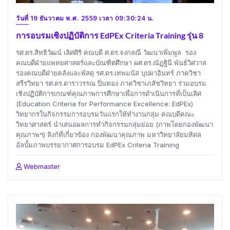
วันที่ 19 ธันวาคม พ.ศ. 2559 เวลา 09:30:24 น.
การอบรมเชิงปฏิบัติการ EdPEx Criteria Training รุ่น 8
รศ.ดร.สิทธิวัฒน์ เลิศศิริ คณบดี ศ.ดร.จงกลณี วัฒนาเพิ่มพูล รอง
คณบดีฝ่ายแพทยศาสตร์และบัณฑิตศึกษา ผศ.ดร.ณัฏฐินี พันธ์วิศวาส
รองคณบดีฝ่ายคลังและพัสดุ รศ.ดร.เทพมนัส บุปผาอินทร์ ภาควิชา
สรีรวิทยา รศ.ดร.ดาราวรรณ ปิ่นทอง ภาควิชาเภสัชวิทยา ร่วมอบรม
เชิงปฏิบัติการเกณฑ์คุณภาพการศึกษาเพื่อการดำเนินการที่เป็นเลิศ
(Education Criteria for Performance Excellence: EdPEx)
วิทยากรในกิจกรรมการอบรมวันแรกให้ทำงานกลุ่ม คณบดีคณะ
วิทยาศาสตร์ นำเสนอผลการทำกิจกรรมกลุ่มย่อย (ภาพโดยกองพัฒนา
คุณภาพฯ) ลิงก์ที่เกี่ยวข้อง กองพัฒนาคุณภาพ มหาวิทยาลัยมหิดล
อัลบั้มภาพบรรยากาศการอบรม EdPEx Criteria Training
Webmaster