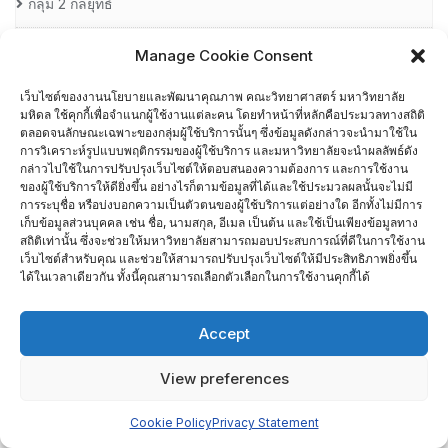
กลุ่ม 2 กลยุทธ์
กลุ่ม 3 ลูกค้า
Manage Cookie Consent
เว็บไซต์ของงานนโยบายและพัฒนาคุณภาพ คณะวิทยาศาสตร์ มหาวิทยาลัย
กลุ่ม 4 การวัด การวิเคราะห์ และการจัดการความรู้
มหิดล ใช้คุกกี้เพื่อจำแนกผู้ใช้งานแต่ละคน โดยทำหน้าที่หลักคือประมวลทางสถิติ
ตลอดจนลักษณะเฉพาะของกลุ่มผู้ใช้บริการนั้นๆ ซึ่งข้อมูลดังกล่าวจะนำมาใช้ใน
กลุ่ม 5 บุคลากร
การวิเคราะห์รูปแบบพฤติกรรมของผู้ใช้บริการ และมหาวิทยาลัยจะนำผลลัพธ์ดัง
กล่าวไปใช้ในการปรับปรุงเว็บไซต์ให้ตอบสนองความต้องการ และการใช้งาน
ของผู้ใช้บริการให้ดียิ่งขึ้น อย่างไรก็ตามข้อมูลที่ได้และใช้ประมวลผลนั้นจะไม่มี
กลุ่ม 6 การปฏิบัติการ
การระบุชื่อ หรือบ่งบอกความเป็นตัวตนของผู้ใช้บริการแต่อย่างใด อีกทั้งไม่มีการ
เก็บข้อมูลส่วนบุคคล เช่น ชื่อ, นามสกุล, อีเมล เป็นต้น และใช้เป็นเพียงข้อมูลทาง
สถิติเท่านั้น ซึ่งจะช่วยให้มหาวิทยาลัยสามารถมอบประสบการณ์ที่ดีในการใช้งาน
การคำนวนค่า FTES
เว็บไซต์สำหรับคุณ และช่วยให้สามารถปรับปรุงเว็บไซต์ให้มีประสิทธิภาพยิ่งขึ้น
ได้ในเวลาเดียวกัน ทั้งนี้คุณสามารถเลือกตัวเลือกในการใช้งานคุกกี้ได้
การจัดการความรู้ (KM)
Accept
การจัดทำข้อตกลงการปฏิบัติงานของภาควิชา/กลุ่มสาขาวิชา/ศูนย์/
งาน (MUSC PA) ประจำปีงบประมาณ 2565
View preferences
Cookie Policy
Privacy Statement
การจัดทำข้อตกลงการปฏิบัติงานของภาควิชา/กลุ่มสาขาวิชา/ศูนย์/