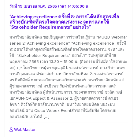
วันที่ 19 เมษายน พ.ศ. 2565 เวลา 14:05:00 น.
“Achieving excellence ครั้งที่ 8: อยากได้หลักสูตรเพื่อ
สร้างบัณฑิตที่ตรงใจตลาดแรงงาน: จะหาและใช้
“Stakeholder Requirements” อย่างไร”
มหาวิทยาลัยมหิดล ขอเชิญบุคลากรร่วมเรียนรู้ผ่าน “MUQD Webinar
series 2: Achieving excellence” “Achieving excellence ครั้งที่
8: อยากได้หลักสูตรเพื่อสร้างบัณฑิตที่ตรงใจตลาดแรงงาน: จะหาและ
ใช้ “Stakeholder Requirements” อย่างไร” วันพฤหัสบดีที่ 19
พฤษภาคม 2565 เวลา 13.30 – 15.00 น. (กิจกรรมนี้ไม่มีค่าใช้จ่ายนะ
คะ) 👉 โดยวิทยากรผู้ทรงคุณวุฒิ1. รองศาสตราจารย์ ภก.ปรีชา มนท
กานติกุลคณะเภสัชศาสตร์ มหาวิทยาลัยมหิดล 2. รองศาสตราจารย์
ดร.กิตติศักดิ์ หยกทองวัฒนาคณะวิทยาศาสตร์ มหาวิทยาลัยมหิดล 3.
ผู้ช่วยศาสตราจารย์ ดร.ธีรพร รับคำอินทร์คณะวิศวกรรมศาสตร์
มหาวิทยาลัยมหิดล ผู้ดำเนินรายการ1. รองศาสตราจารย์ ชวลิต วงษ์
เอกAUN-QA Expect & Assessor 2. ผู้ช่วยศาสตราจารย์ ดร.อร
ลัชชา ศิวรักษ์วิทยาลัยนานาชาติ มหาวิทยาลัยมหิดล บนระบบ
ออนไลน์ ผ่าน Cisco Webex Eventสำรองที่นั่งรับฟัง โดยระบบ
ออนไลน์กับเราได้ที่ […]
WebMaster