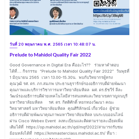
วันที่ 20 พฤษภาคม พ.ศ. 2565 เวลา 10:48:07 น.
Prelude to Mahidol Quality Fair 2022
Good Governance in Digital Era คืออะไร?? ร่วมหาคำตอบ
ได้ที่…. กิจกรรม “Prelude to Mahidol Quality Fair 2022” วันพุธที่
1 มิถุนายน 2565 เวลา 13.00-15.30น. พบกับวิทยากรผู้ทรง
คุณวุฒิ รศ. ดร. ภก.สมภพ ประธานธุรารักษ์รองอธิการบดีฝ่ายพัฒนา
คุณภาพและบริการวิชาการมหาวิทยาลัยมหิดล ผศ. ดร.ธัชวีร์ ลีละ
วัฒน์รองอธิการบดีฝ่ายเทคโนโลยีสารสนเทศและวิทยาเขตกาญจนบุรี
มหาวิทยาลัยมหิดล รศ. ดร. กิตติศักดิ์ หยกทองวัฒนา คณะ
วิทยาศาสตร์ มหาวิทยาลัยมหิดล คุณศิริลักษณ์ เกี่ยวข้อง ผู้ช่วย
อธิการบดีฝ่ายพัฒนาคุณภาพมหาวิทยาลัยมหิดล บนระบบออนไลน์
ผ่าน Cisco Webex Event ลงทะเบียนและติดตามรายละเอียดเพิ่ม
เติมได้ที่ https://op.mahidol.ac.th/qd/mqf2022/สามารถรับชม
ย้อนหลังได้ที่ https://kmmasterclass.mahidol.ac.th/ ที่มา :