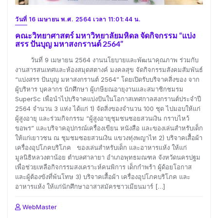
วันที่ 16 เมษายน พ.ศ. 2564 เวลา 11:01:44 น.
คณะวิทยาศาสตร์ มหาวิทยาลัยมหิดล จัดกิจกรรม “แบ่ง
สรร ปันบุญ มหาสงกรานต์ 2564”
วันที่ 9 เมษายน 2564 งานนโยบายและพัฒนาคุณภาพ ร่วมกับ
งานสารสนเทศและห้องสมุดสตางค์ มงคลสุข จัดกิจกรรมสังคมสัมพันธ์
“แบ่งสรร ปันบุญ มหาสงกรานต์ 2564” โดยเปิดรับบริจาคสิ่งของ จาก
ผู้บริหาร บุคลากร นักศึกษา ผู้เกษียณอายุงานและสมาชิกชมรม
SuperSc เพื่อนำไปบริจาคแบ่งปันในโอกาสเทศกาลสงกรานต์ประจำปี
2564 จำนวน 3 แห่ง ได้แก่ 1) จัดสิ่งของจำนวน 100 ชุด ไปมอบให้แก่
ผู้สูงอายุ และร่วมกิจกรรม “ผู้สูงอายุชุมชนซอยสวนเงิน กราบไหว้
ขอพร” และบริจาคอุปกรณ์เครื่องเขียน หนังสือ และของเล่นสำหรับเด็ก
ให้แก่เยาวชน ณ ชุมชมซอยสวนเงิน แขวงทุ่งพญาไท 2) บริจาคเสื้อผ้า
เครื่องอุปโภคบริโภค ของเล่นสำหรับเด็ก และอาหารแห้ง ให้แก่
มูลนิธิหลวงตาน้อย ตำบลศาลายา อำเภอพุทธมณฑล จังหวัดนครปฐม
เพื่อช่วยเหลือกิจกรรมสงเคราะห์คนพิการ เด็กกำพร้า ผู้ด้อยโอกาส
และผู้ต้องขังที่พ้นโทษ 3) บริจาคเสื้อผ้า เครื่องอุปโภคบริโภค และ
อาหารแห้ง ให้แก่นักศึกษาอาสาสมัครชาวเมียนมาร์ […]
WebMaster