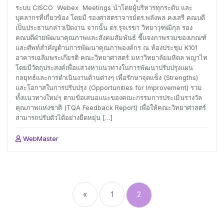
ระบบ CISCO Webex Meetings นำโดยผู้บริหารทุกระดับ และ
บุคลากรที่เกี่ยวข้อง โดยมี รองศาสตราจารย์ดร.พลังพล คงเสรี คณบดี
เป็นประธานกล่าวเปิดงาน จากนั้น ดร.รุจเรขา วิทยาวุฑฒิกุล รอง
คณบดีฝ่ายพัฒนาคุณภาพและสังคมสัมพันธ์ ชี้แจงภาพรวมของเกณฑ์
และศัพท์สำคัญด้านการพัฒนาคุณภาพองค์กร ณ ห้องประชุม K101
อาคารเฉลิมพระเกียรติ คณะวิทยาศาสตร์ มหาวิทยาลัยมหิดล พญาไท
โดยมีวัตถุประสงค์เพื่อแสวงหาแนวทางในการพัฒนาปรับปรุงแผน
กลยุทธ์และการดำเนินงานด้านต่างๆ เพื่อรักษาจุดแข็ง (Strengths)
และโอกาสในการปรับปรุง (Opportunities for Improvement) รวม
ทั้งแนวทางใหม่ๆ ตามข้อเสนอแนะของคณะกรรมการประเมินรางวัล
คุณภาพแห่งชาติ (TQA Feedback Report) เพื่อให้คณะวิทยาศาสตร์
สามารถปรับตัวได้อย่างยืดหยุ่น […]
WebMaster
Posts
pagination
«
1
2