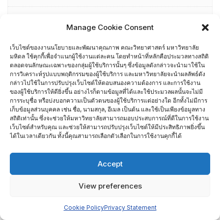
การตรวจประเมิน AUN-QA คณะวิทยาศาสตร์ มหาวิทยาลัยมหิดล
Manage Cookie Consent
การตรวจประเมิน AUN-QA คณะวิทยาศาสตร์ มหาวิทยาลัยมหิดล
เว็บไซต์ของงานนโยบายและพัฒนาคุณภาพ คณะวิทยาศาสตร์ มหาวิทยาลัย
มหิดล ใช้คุกกี้เพื่อจำแนกผู้ใช้งานแต่ละคน โดยทำหน้าที่หลักคือประมวลทางสถิติ
ตลอดจนลักษณะเฉพาะของกลุ่มผู้ใช้บริการนั้นๆ ซึ่งข้อมูลดังกล่าวจะนำมาใช้ใน
การติดตามผลการดำเนินงานตามข้อตกลงการปฏิบัติงาน ของภาค
การวิเคราะห์รูปแบบพฤติกรรมของผู้ใช้บริการ และมหาวิทยาลัยจะนำผลลัพธ์ดัง
วิชา / ศูนย์ / กลุ่มสาขาวิชา (PA VISIT) ประจำปีงบประมาณ พ.ศ.​
กล่าวไปใช้ในการปรับปรุงเว็บไซต์ให้ตอบสนองความต้องการ และการใช้งาน
ของผู้ใช้บริการให้ดียิ่งขึ้น อย่างไรก็ตามข้อมูลที่ได้และใช้ประมวลผลนั้นจะไม่มี
2564
การระบุชื่อ หรือบ่งบอกความเป็นตัวตนของผู้ใช้บริการแต่อย่างใด อีกทั้งไม่มีการ
เก็บข้อมูลส่วนบุคคล เช่น ชื่อ, นามสกุล, อีเมล เป็นต้น และใช้เป็นเพียงข้อมูลทาง
สถิติเท่านั้น ซึ่งจะช่วยให้มหาวิทยาลัยสามารถมอบประสบการณ์ที่ดีในการใช้งาน
การนำทฤษฎี Bloom’s มาใช้ในการพัฒนาหลักสูตร
เว็บไซต์สำหรับคุณ และช่วยให้สามารถปรับปรุงเว็บไซต์ให้มีประสิทธิภาพยิ่งขึ้น
ได้ในเวลาเดียวกัน ทั้งนี้คุณสามารถเลือกตัวเลือกในการใช้งานคุกกี้ได้
การบริหารความต่อเนื่องทางธุรกิจ (BCM)
Accept
การประเมินส่วนงานของมหาวิทยาลัยมหิดล พ.ศ. 2560-2563
View preferences
การรายงานผลการบริหารจัดการความเสี่ยง ประจำปีงบประมาณ
2564 (รอบ 12 เดือน)
Cookie Policy
Privacy Statement