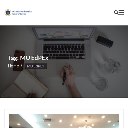
Skip
to
content
Tag:
MU EdPEx
Home
MU EdPEx